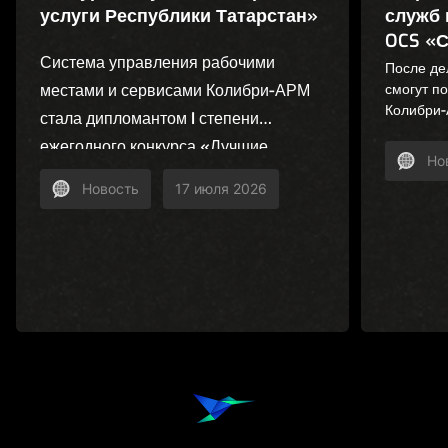
услуги Республики Татарстан»
служб 
OCS «С
Система управления рабочими
После де
местами и сервисами Колибри-АРМ
смогут п
Колибри-
стала дипломантом I степени
консульт
ежегодного конкурса «Лучшие
лицензир
Но
товары и услуги Республики
дорожной
Новость
17 июля 2026
Татарстан». Проект отмечен в
номинации «Услуги
производственно-технического
назначения».