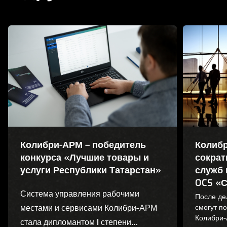
Колибри-АРМ – победитель
Колибр
конкурса «Лучшие товары и
сократ
услуги Республики Татарстан»
служб 
OCS «С
Система управления рабочими
После де
местами и сервисами Колибри-АРМ
смогут п
Колибри-
стала дипломантом I степени