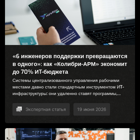
«6 инженеров поддержки превращаются
в одного»: как «Колибри-АРМ» экономит
до 70% ИT-бюджета
Системы централизованного управления рабочими
местами давно стали стандартным инструментом ИT-
инфраструктуры: они удаленно ставят программы,
обновляют операционные системы, шифруют диски и
за пару часов поднимают офис после атаки вируса-
Экспертная статья
19 июня 2026
шифровальщика. Подробности — в интервью Бизнес
Онлайн.