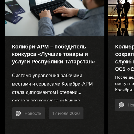
Колибри-АРМ – победитель
Колибр
конкурса «Лучшие товары и
сократ
услуги Республики Татарстан»
служб 
OCS «С
Система управления рабочими
После де
местами и сервисами Колибри-АРМ
смогут п
Колибри-
стала дипломантом I степени
консульт
ежегодного конкурса «Лучшие
лицензир
Но
товары и услуги Республики
дорожной
Новость
17 июля 2026
Татарстан». Проект отмечен в
номинации «Услуги